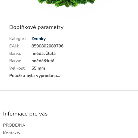
Doplňkové parametry
Kategorie
:
Zvonky
EAN
:
8590802089706
Barva
:
hnědá, žlutá
Barva
:
hnědá/žlutá
Velikost
:
55 mm
Položka byla vyprodána…
Z
á
p
a
Informace pro vás
t
PRODEJNA
í
Kontakty