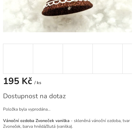
195 Kč
/ ks
Měrná
Dostupnost na dotaz
cena:
Položka byla vyprodána…
Vánoční ozdoba Zvoneček vanilka
- skleněná vánoční ozdoba, tvar
Zvoneček, barva hnědá/žlutá (vanilka).