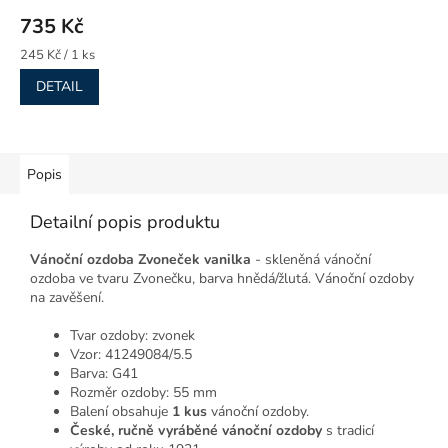
735 Kč
Měrná
245 Kč / 1 ks
cena:
DETAIL
Popis
Detailní popis produktu
Vánoční ozdoba Zvoneček vanilka
- skleněná vánoční
ozdoba ve tvaru Zvonečku, barva hnědá/žlutá. Vánoční ozdoby
na zavěšení.
Tvar ozdoby: zvonek
Vzor: 41249084/5.5
Barva: G41
Rozměr ozdoby: 55 mm
Balení obsahuje
1 kus
vánoční ozdoby.
České, ručně vyráběné vánoční ozdoby
s tradicí