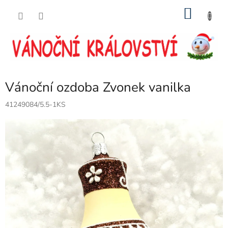
Přejít
NÁKU
na
obsah
KOŠÍK
Vánoční ozdoba Zvonek vanilka
41249084/5.5-1KS