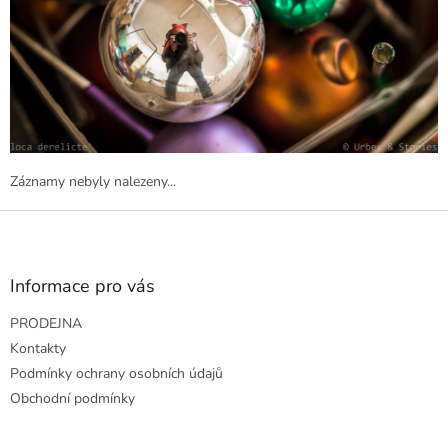
Záznamy nebyly nalezeny...
Z
á
p
a
Informace pro vás
t
PRODEJNA
í
Kontakty
Podmínky ochrany osobních údajů
Obchodní podmínky