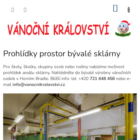
Přejít
NÁKU
na
obsah
KOŠÍK
Prohlídky prostor bývalé sklárny
Pro školy, školky, skupiny osob nebo rodiny nabízíme možnost
prohlídek areálu sklárny. Nahlédněte do bývalé výrobny vánočních
ozdob v Horním Bradle.
Bližší info: tel.
+420
721 648 458
nebo e-
mail
info@vanocnikralovstvi.cz
.