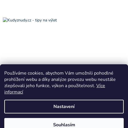
Používáme cookies, abychom Vám umožnili pohodlné
prohlížení webu a díky analýze provozu webu neustále
zlepšovali jeho funkce, výkon a použitelnost.
Více
informací
Vytvořil Shoptet
Nastavení
Copyright 2026
VÁNOČNÍ KRÁLOVSTVÍ Horní Bradlo
. Všechna
Souhlasím
práva vyhrazena.