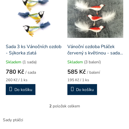
d
ý
u
p
k
i
t
s
ů
p
r
o
d
Sada 3 ks Vánočních ozdob
Vánoční ozdoba Ptáček
u
- Sýkorka zlatá
červený s květinou - sada
k
3 kusů
Skladem
(1 sada)
Skladem
(3 balení)
t
780 Kč
585 Kč
ů
/ sada
/ balení
Měrná
Měrná
260 Kč / 1 ks
195 Kč / 1 ks
cena:
cena:
Do košíku
Do košíku
2
položek celkem
O
v
l
Sady ptáčci
á