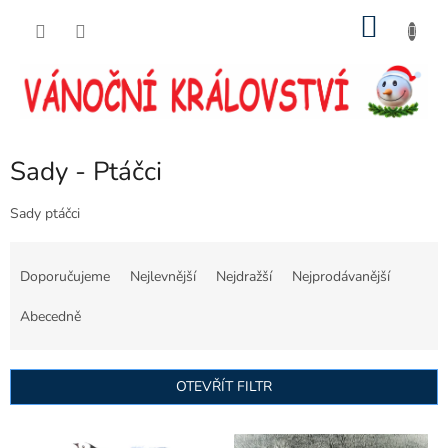
Přejít
NÁKU
na
obsah
KOŠÍK
Sady - Ptáčci
Sady ptáčci
Ř
a
Doporučujeme
Nejlevnější
Nejdražší
Nejprodávanější
z
e
Abecedně
n
í
p
OTEVŘÍT FILTR
r
o
V