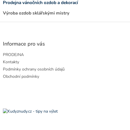
d
Prodejna vánočních ozdob a dekorací
a
c
Výroba ozdob sklářskými mistry
í
p
Z
r
á
v
p
k
a
Informace pro vás
y
t
v
PRODEJNA
í
ý
p
Kontakty
i
Podmínky ochrany osobních údajů
s
Obchodní podmínky
u