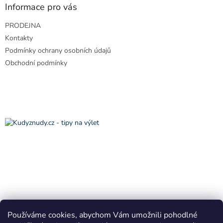
a
Informace pro vás
t
PRODEJNA
í
Kontakty
Podmínky ochrany osobních údajů
Obchodní podmínky
Používáme cookies, abychom Vám umožnili pohodlné