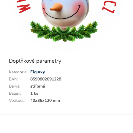
Doplňkové parametry
Kategorie
:
Figurky
EAN
:
8590802091228
Barva
:
stříbrná
Balení
:
1 ks
Velikost
:
40x35x120 mm
Z
á
p