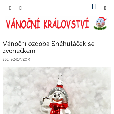
Přejít
NÁKU
na
obsah
KOŠÍK
Vánoční ozdoba Sněhuláček se
zvonečkem
35249241/VZOR