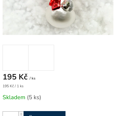
195 Kč
/ ks
Měrná
195 Kč / 1 ks
cena:
Skladem
(5 ks)