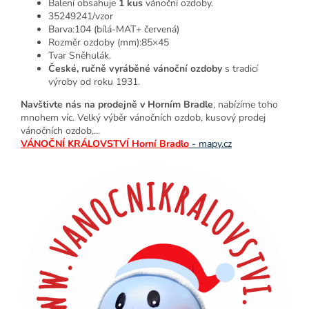
Balení obsahuje
1 kus
vánoční ozdoby.
35249241/vzor
Barva:104 (bílá-MAT+ červená)
Rozměr ozdoby (mm):85×45
Tvar Sněhulák.
České, ručně vyráběné vánoční ozdoby
s tradicí
výroby od roku 1931.
Navštivte nás na prodejně v Horním Bradle
, nabízíme toho
mnohem víc. Velký výběr vánočních ozdob, kusový prodej
vánočních ozdob,...
VÁNOČNÍ KRÁLOVSTVÍ Horní Bradlo
- mapy.cz