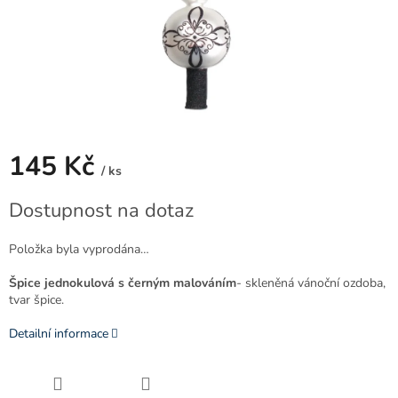
145 Kč
/ ks
Měrná
Dostupnost na dotaz
cena:
Položka byla vyprodána…
Špice jednokulová s černým malováním
- skleněná vánoční ozdoba,
tvar špice.
Detailní informace