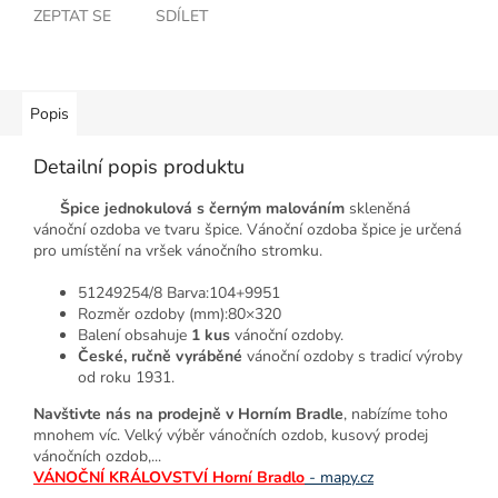
ZEPTAT SE
SDÍLET
Popis
Detailní popis produktu
Špice jednokulová s černým malováním
skleněná
vánoční ozdoba ve tvaru špice. Vánoční ozdoba špice je určená
pro umístění na vršek vánočního stromku.
51249254/8 Barva:104+9951
Rozměr ozdoby (mm):80×320
Balení obsahuje
1 kus
vánoční ozdoby.
České, ručně vyráběné
vánoční ozdoby s tradicí výroby
od roku 1931.
Navštivte nás na prodejně v Horním Bradle
, nabízíme toho
mnohem víc. Velký výběr vánočních ozdob, kusový prodej
vánočních ozdob,...
VÁNOČNÍ KRÁLOVSTVÍ Horní Bradlo
- mapy.cz