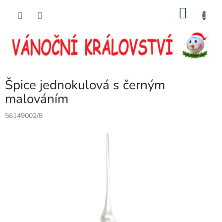
Přejít
NÁKU
na
obsah
KOŠÍK
Špice jednokulová s černým
malováním
56149002/8