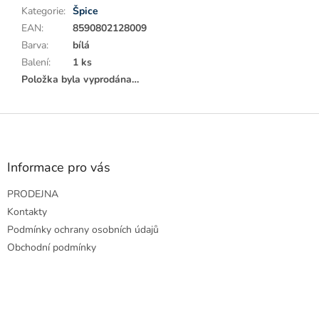
Kategorie
:
Špice
EAN
:
8590802128009
Barva
:
bílá
Balení
:
1 ks
Položka byla vyprodána…
Z
á
p
a
Informace pro vás
t
PRODEJNA
í
Kontakty
Podmínky ochrany osobních údajů
Obchodní podmínky