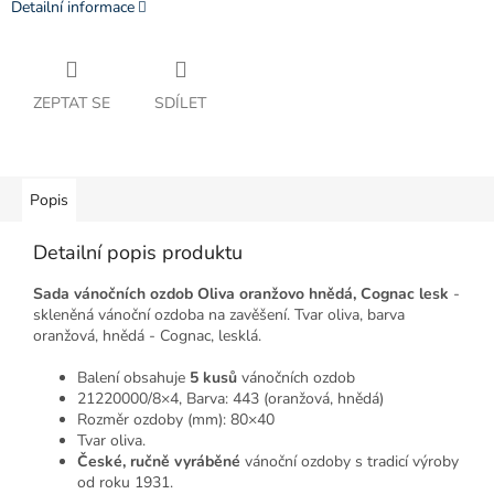
Detailní informace
ZEPTAT SE
SDÍLET
Popis
Detailní popis produktu
Sada vánočních ozdob Oliva oranžovo hnědá, Cognac lesk
-
skleněná vánoční ozdoba na zavěšení. Tvar oliva, barva
oranžová, hnědá - Cognac, lesklá.
Balení obsahuje
5
kusů
vánočních ozdob
21220000/8×4, Barva: 443 (oranžová, hnědá)
Rozměr ozdoby (mm): 80×40
Tvar oliva.
České, ručně vyráběné
vánoční ozdoby s tradicí výroby
od roku 1931.