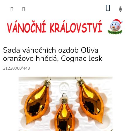
Přejít
NÁKU
na
obsah
KOŠÍK
Sada vánočních ozdob Oliva
oranžovo hnědá, Cognac lesk
21220000/443