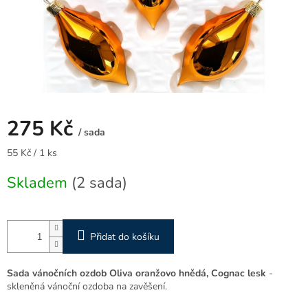
275 Kč
/ sada
Měrná
55 Kč / 1 ks
cena:
Skladem
(2 sada)
Přidat do košíku
Sada vánočních ozdob Oliva oranžovo hnědá, Cognac lesk
-
skleněná vánoční ozdoba na zavěšení.