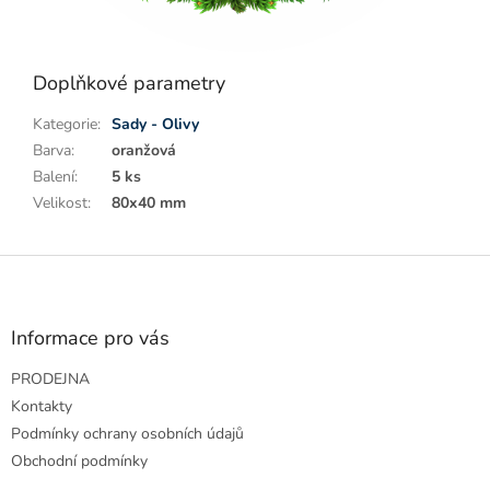
Doplňkové parametry
Kategorie
:
Sady - Olivy
Barva
:
oranžová
Balení
:
5 ks
Velikost
:
80x40 mm
Z
á
p
a
Informace pro vás
t
PRODEJNA
í
Kontakty
Podmínky ochrany osobních údajů
Obchodní podmínky