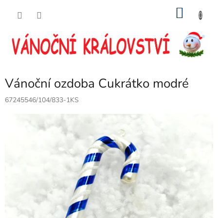
Přejít
NÁKU
na
obsah
KOŠÍK
Vánoční ozdoba Cukrátko modré
67245546/104/833-1KS