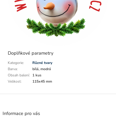
Doplňkové parametry
Kategorie
:
Různé tvary
Barva
:
bílá, modrá
Obsah balení
:
1 kus
Velikost
:
115x45 mm
Z
á
p
a
Informace pro vás