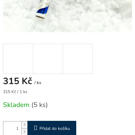
315 Kč
/ ks
Měrná
315 Kč / 1 ks
cena:
Skladem
(5 ks)
Přidat do košíku