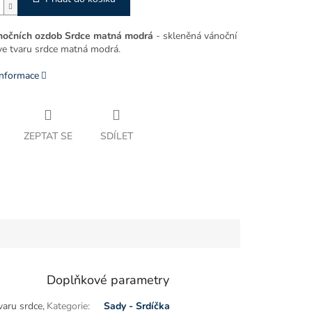
nočních ozdob Srdce matná modrá
- skleněná vánoční
ve tvaru srdce matná modrá.
informace
ZEPTAT SE
SDÍLET
Doplňkové parametry
varu srdce,
Kategorie
:
Sady - Srdíčka