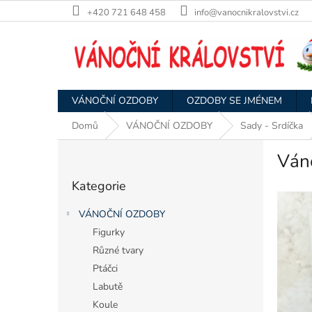
Přejít
+420 721 648 458
info@vanocnikralovstvi.cz
na
obsah
VÁNOČNÍ OZDOBY
OZDOBY SE JMÉNEM
Domů
VÁNOČNÍ OZDOBY
Sady - Srdíčka
P
Ván
o
Přeskočit
s
Kategorie
kategorie
t
r
VÁNOČNÍ OZDOBY
a
Figurky
n
Různé tvary
n
í
Ptáčci
p
Labutě
a
Koule