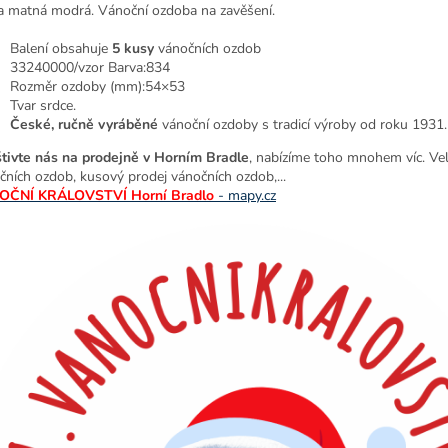
a matná modrá. Vánoční ozdoba na zavěšení.
Balení obsahuje
5
kusy
vánočních ozdob
33240000/vzor Barva:834
Rozměr ozdoby (mm):54×53
Tvar srdce.
České, ručně vyráběné
vánoční ozdoby s tradicí výroby od roku 1931.
tivte nás na prodejně v Horním Bradle
, nabízíme toho mnohem víc. Ve
čních ozdob, kusový prodej vánočních ozdob,...
OČNÍ KRÁLOVSTVÍ Horní Bradlo
- mapy.cz