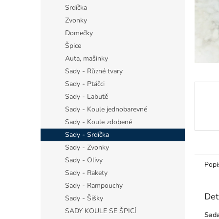
n
Srdíčka
e
Zvonky
l
Domečky
Špice
Auta, mašinky
Sady - Různé tvary
Sady - Ptáčci
Sady - Labutě
Sady - Koule jednobarevné
Sady - Koule zdobené
Sady - Srdíčka
Sady - Zvonky
Sady - Olivy
Popi
Sady - Rakety
Sady - Rampouchy
Det
Sady - Šišky
SADY KOULE SE ŠPICÍ
Sada