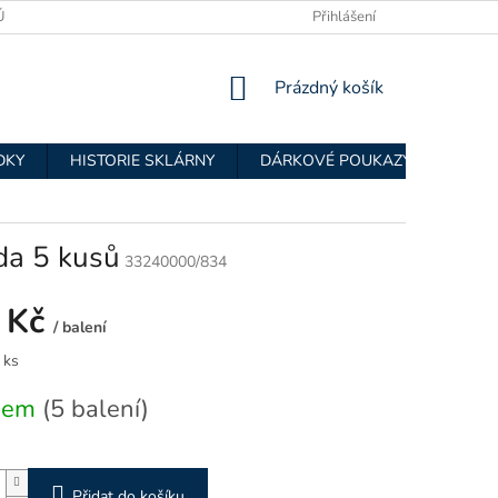
ÚDAJŮ
OBCHODNÍ PODMÍNKY
Přihlášení
NÁKUPNÍ
Prázdný košík
KOŠÍK
DKY
HISTORIE SKLÁRNY
DÁRKOVÉ POUKAZY
KONÍ
da 5 kusů
33240000/834
 Kč
/ balení
 ks
dem
(5 balení)
Přidat do košíku