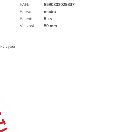
EAN
:
8590802029337
Barva
:
modrá
Balení
:
5 ks
Velikost
:
50 mm
lký výběr