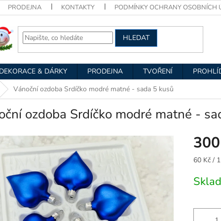
PRODEJNA
KONTAKTY
PODMÍNKY OCHRANY OSOBNÍCH 
HLEDAT
DEKORACE & DÁRKY
PRODEJNA
TVOŘENÍ
PROHLÍ
Vánoční ozdoba Srdíčko modré matné - sada 5 kusů
oční ozdoba Srdíčko modré matné - sa
300
Měrná
60 Kč / 1
cena:
Skla