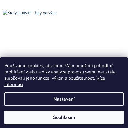
Používáme cookies, abychom Vám umožnili pohodlné
prohlížení webu a díky analýze provozu webu neustále
zlepšovali jeho funkce, výkon a použitelnost.
Více
informací
Vytvořil Shoptet
Nastavení
Copyright 2026
VÁNOČNÍ KRÁLOVSTVÍ Horní Bradlo
. Všechna
Souhlasím
práva vyhrazena.