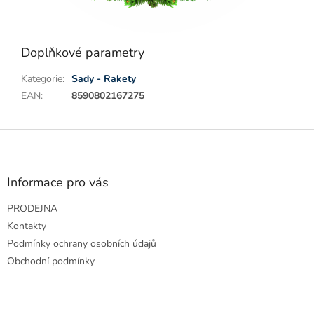
Doplňkové parametry
Kategorie
:
Sady - Rakety
EAN
:
8590802167275
Z
á
p
a
Informace pro vás
t
PRODEJNA
í
Kontakty
Podmínky ochrany osobních údajů
Obchodní podmínky