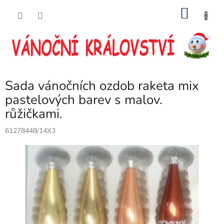
Přejít
NÁKU
na
obsah
KOŠÍK
Sada vánočních ozdob raketa mix
pastelových barev s malov.
růžičkami.
61278448/14X3