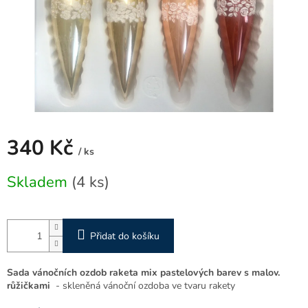
340 Kč
/ ks
Měrná
Skladem
(4 ks)
cena:
Přidat do košíku
Sada vánočních ozdob raketa mix pastelových barev s malov.
růžičkami
- skleněná vánoční ozdoba ve tvaru rakety