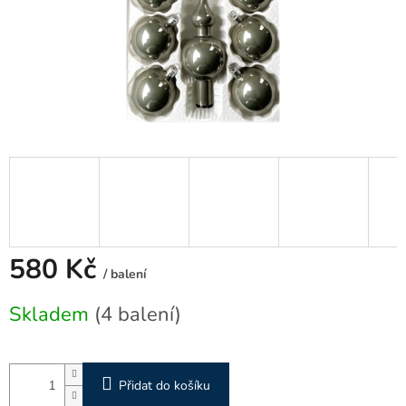
580 Kč
/ balení
Měrná
Skladem
(4 balení)
cena:
Přidat do košíku