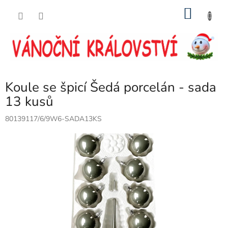
Přejít
NÁKU
na
obsah
KOŠÍK
Koule se špicí Šedá porcelán - sada
13 kusů
80139117/6/9W6-SADA13KS