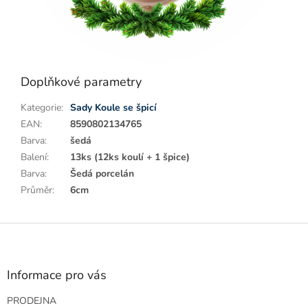
Doplňkové parametry
Kategorie
:
Sady Koule se špicí
EAN
:
8590802134765
Barva
:
šedá
Balení
:
13ks (12ks koulí + 1 špice)
Barva
:
Šedá porcelán
Průměr
:
6cm
Z
á
p
a
Informace pro vás
t
PRODEJNA
í