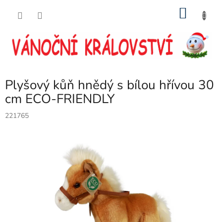
Přejít
NÁKU
na
obsah
KOŠÍK
Plyšový kůň hnědý s bílou hřívou 30
cm ECO-FRIENDLY
221765