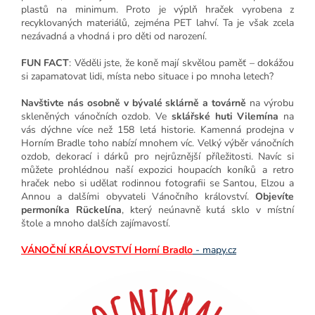
plastů na minimum. Proto je výplň hraček vyrobena z
recyklovaných materiálů, zejména PET lahví. Ta je však zcela
nezávadná a vhodná i pro děti od narození.
FUN FACT
: Věděli jste, že koně mají skvělou paměť – dokážou
si zapamatovat lidi, místa nebo situace i po mnoha letech?
Navštivte nás osobně v bývalé sklárně a továrně
na výrobu
skleněných vánočních ozdob. Ve
sklářské huti Vilemína
na
vás dýchne více než 158 letá historie. Kamenná prodejna v
Horním Bradle toho nabízí mnohem víc. Velký výběr vánočních
ozdob, dekorací i dárků pro nejrůznější příležitosti. Navíc si
můžete prohlédnou naší expozici houpacích koníků a retro
hraček nebo si udělat rodinnou fotografii se Santou, Elzou a
Annou a dalšími obyvateli Vánočního království.
Objevíte
permoníka Rückelína
, který neúnavně kutá sklo v místní
štole a mnoho dalších zajímavostí.
VÁNOČNÍ KRÁLOVSTVÍ Horní Bradlo
-
mapy.cz