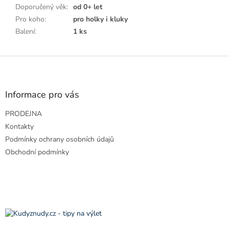
Doporučený věk
:
od 0+ let
Pro koho
:
pro holky i kluky
Balení
:
1 ks
Z
á
p
a
Informace pro vás
t
PRODEJNA
í
Kontakty
Podmínky ochrany osobních údajů
Obchodní podmínky