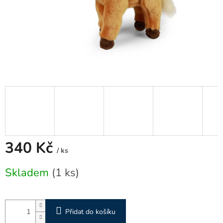
340 Kč
/ ks
Měrná
Skladem
(1 ks)
cena:
Přidat do košíku