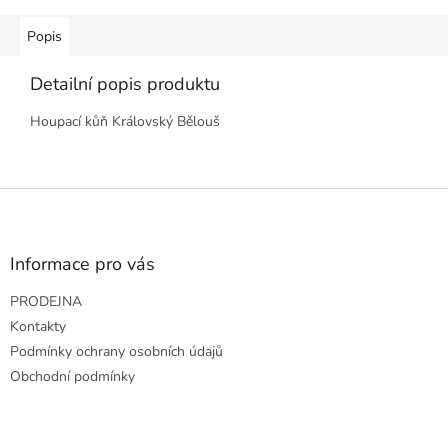
Popis
Detailní popis produktu
Houpací kůň Královský Bělouš
Z
á
p
a
Informace pro vás
t
PRODEJNA
í
Kontakty
Podmínky ochrany osobních údajů
Obchodní podmínky