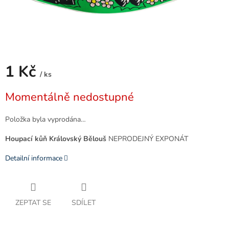
1 Kč
/ ks
Měrná
Momentálně nedostupné
cena:
Položka byla vyprodána…
Houpací kůň Královský Bělouš
NEPRODEJNÝ EXPONÁT
Detailní informace
ZEPTAT SE
SDÍLET