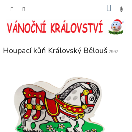
Přejít
NÁKU
na
obsah
KOŠÍK
Houpací kůň Královský Bělouš
7997