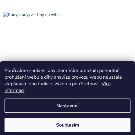
Používáme cookies, abychom Vám umožnili pohodlné
prohlížení webu a díky analýze provozu webu neustále
zlepšovali jeho funkce, výkon a použitelnost.
Více
informací
Vytvořil Shoptet
Nastavení
Copyright 2026
VÁNOČNÍ KRÁLOVSTVÍ Horní Bradlo
. Všechna
Souhlasím
práva vyhrazena.