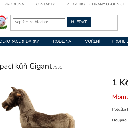
PRODEJNA
KONTAKTY
PODMÍNKY OCHRANY OSOBNÍCH 
HLEDAT
DEKORACE & DÁRKY
PRODEJNA
TVOŘENÍ
PROHLÍ
pací kůň Gigant
7931
1 K
Měrná
Mome
cena:
Položka 
Houpací