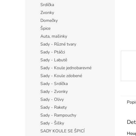
n
Srdíčka
e
Zvonky
l
Domečky
Špice
Auta, mašinky
Sady - Různé tvary
Sady - Ptáčci
Sady - Labutě
Sady - Koule jednobarevné
Sady - Koule zdobené
Sady - Srdíčka
Sady - Zvonky
Sady - Olivy
Popi
Sady - Rakety
Sady - Rampouchy
Det
Sady - Šišky
SADY KOULE SE ŠPICÍ
Houp