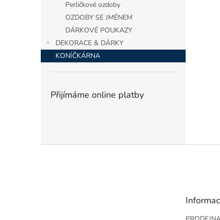
Perličkové ozdoby
OZDOBY SE JMÉNEM
DÁRKOVÉ POUKAZY
DEKORACE & DÁRKY
KONÍČKÁRNA
Přijímáme online platby
Z
á
p
a
t
Informac
í
PRODEJN