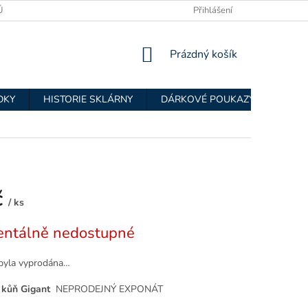
ÚDAJŮ
OBCHODNÍ PODMÍNKY
Přihlášení
NÁKUPNÍ
Prázdný košík
KOŠÍK
DKY
HISTORIE SKLÁRNY
DÁRKOVÉ POUKAZY
KONÍ
č
/ ks
ntálně nedostupné
byla vyprodána…
 kůň Gigant
NEPRODEJNÝ EXPONÁT