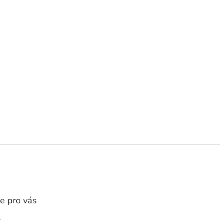
e pro vás
A