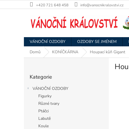
Přejít
+420 721 648 458
info@vanocnikralovstvi.cz
na
obsah
VÁNOČNÍ OZDOBY
OZDOBY SE JMÉNEM
Domů
KONÍČKÁRNA
Houpací kůň Gigant
P
Hou
o
Přeskočit
s
Kategorie
kategorie
t
r
VÁNOČNÍ OZDOBY
a
Figurky
n
Různé tvary
n
í
Ptáčci
p
Labutě
a
Koule