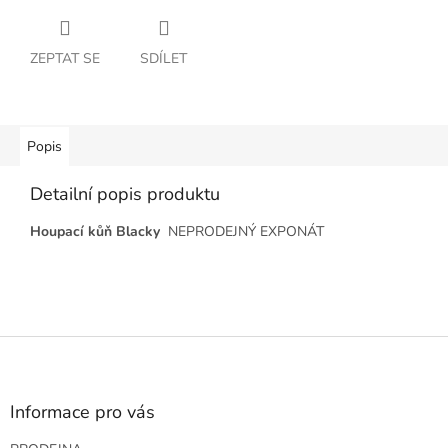
ZEPTAT SE
SDÍLET
Popis
Detailní popis produktu
Houpací kůň Blacky
NEPRODEJNÝ EXPONÁT
Z
á
p
a
Informace pro vás
t