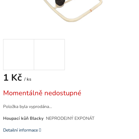
1 Kč
/ ks
Měrná
Momentálně nedostupné
cena:
Položka byla vyprodána…
Houpací kůň Blacky
NEPRODEJNÝ EXPONÁT
Detailní informace