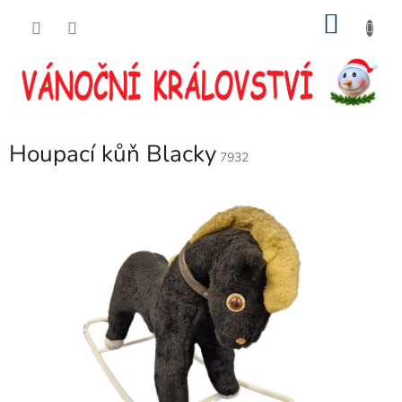
Přejít
NÁKU
na
obsah
KOŠÍK
Houpací kůň Blacky
7932