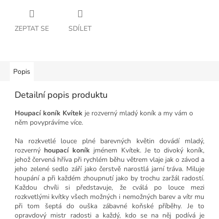
ZEPTAT SE
SDÍLET
Popis
Detailní popis produktu
Houpací koník Kvítek
je rozverný mladý koník a my vám o
něm povyprávíme více.
Na rozkvetlé louce plné barevných květin dovádí mladý,
rozverný
houpací koník
jménem Kvítek.
Je to divoký koník,
jehož červená hříva při rychlém běhu větrem vlaje jak o závod a
jeho zelené sedlo září jako čerstvě narostlá jarní tráva. Miluje
houpání a při každém zhoupnutí jako by trochu zaržál radostí.
Každou chvíli si představuje, že cválá po louce mezi
rozkvetlými kvítky všech možných i nemožných barev a vítr mu
při tom šeptá do ouška zábavné koňské příběhy. Je to
o
pravdový mistr radosti a každý, kdo se na něj podívá je