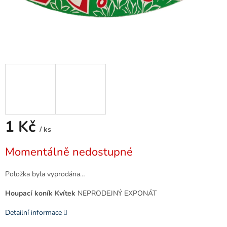
1 Kč
/ ks
Měrná
Momentálně nedostupné
cena:
Položka byla vyprodána…
Houpací koník Kvítek
NEPRODEJNÝ EXPONÁT
Detailní informace