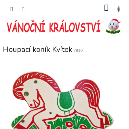
Přejít
NÁKU
na
obsah
KOŠÍK
Houpací koník Kvítek
7910