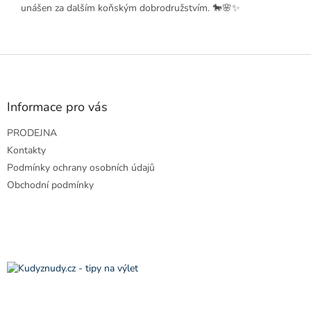
unášen za dalším koňským dobrodružstvím. 🐎🌸✨
Z
á
p
a
Informace pro vás
t
PRODEJNA
í
Kontakty
Podmínky ochrany osobních údajů
Obchodní podmínky