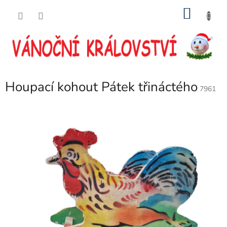
Přejít
NÁKU
na
obsah
KOŠÍK
Houpací kohout Pátek třináctého
7961