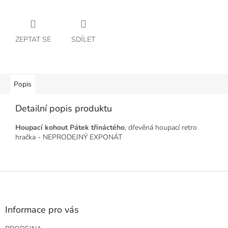
ZEPTAT SE
SDÍLET
Popis
Detailní popis produktu
Houpací kohout Pátek třináctého
, dřevěná houpací retro
hračka - NEPRODEJNÝ EXPONÁT
Z
á
p
a
Informace pro vás
t