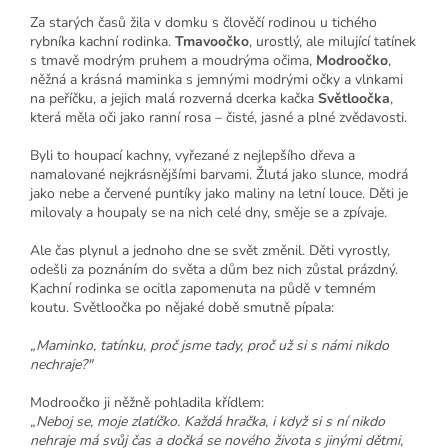
Za starých časů žila v domku s člověčí rodinou u tichého
rybníka kachní rodinka.
Tmavoočko
, urostlý, ale milující tatínek
s tmavě modrým pruhem a moudrýma očima,
Modroočko
,
něžná a krásná maminka s jemnými modrými očky a vlnkami
na peříčku, a jejich malá rozverná dcerka kačka
Světloočka
,
která měla oči jako ranní rosa – čisté, jasné a plné zvědavosti.
Byli to houpací kachny, vyřezané z nejlepšího dřeva a
namalované nejkrásnějšími barvami. Žlutá jako slunce, modrá
jako nebe a červené puntíky jako maliny na letní louce. Děti je
milovaly a houpaly se na nich celé dny, směje se a zpívaje.
Ale čas plynul a jednoho dne se svět změnil. Děti vyrostly,
odešli za poznáním do světa a dům bez nich zůstal prázdný.
Kachní rodinka se ocitla zapomenuta na půdě v temném
koutu. Světloočka po nějaké době smutně pípala:
„Maminko, tatínku, proč jsme tady, proč už si s námi nikdo
nechraje?"
Modroočko ji něžně pohladila křídlem:
„Neboj se, moje zlatíčko. Každá hračka, i když si s ní nikdo
nehraje má svůj čas a dočká se nového života s jinými dětmi,