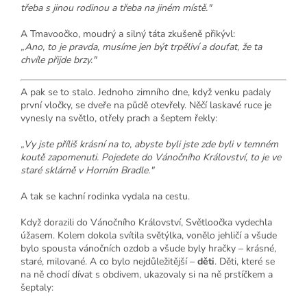
třeba s jinou rodinou a třeba na jiném místě."
A Tmavoočko, moudrý a silný táta zkušeně přikývl:
„Ano, to je pravda, musíme jen být trpěliví a doufat, že ta
chvíle přijde brzy."
A pak se to stalo. Jednoho zimního dne, když venku padaly
první vločky, se dveře na půdě otevřely. Něčí laskavé ruce je
vynesly na světlo, otřely prach a šeptem řekly:
„Vy jste příliš krásní na to, abyste byli jste zde byli v temném
koutě zapomenuti. Pojedete do Vánočního Království, to je ve
staré sklárně v Horním Bradle."
A tak se kachní rodinka vydala na cestu.
Když dorazili do Vánočního Království, Světloočka vydechla
úžasem. Kolem dokola svítila světýlka, vonělo jehličí a všude
bylo spousta vánočních ozdob a všude byly hračky – krásné,
staré, milované. A co bylo nejdůležitější –
děti
. Děti, které se
na ně chodí dívat s obdivem, ukazovaly si na ně prstíčkem a
šeptaly: