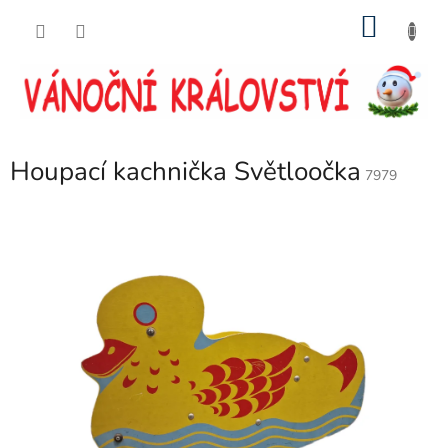
Přejít
NÁKU
na
obsah
KOŠÍK
Houpací kachnička Světloočka
7979