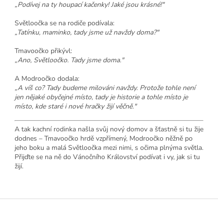
„Podívej na ty houpací kačenky! Jaké jsou krásné!"
Světloočka se na rodiče podívala:
„Tatínku, maminko, tady jsme už navždy doma?"
Tmavoočko přikývl:
„Ano, Světloočko. Tady jsme doma."
A Modroočko dodala:
„A víš co? Tady budeme milováni navždy. Protože tohle není
jen nějaké obyčejné místo, tady je historie a tohle místo je
místo, kde staré i nové hračky žijí věčně."
A tak kachní rodinka našla svůj nový domov a šťastně si tu žije
dodnes – Tmavoočko hrdě vzpřímený, Modroočko něžně po
jeho boku a malá Světloočka mezi nimi, s očima plnýma světla.
Přijďte se na ně do Vánočního Království podívat i vy, jak si tu
žijí.
Z
á