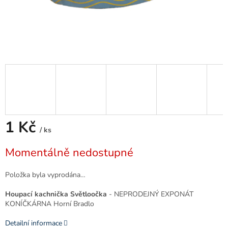
1 Kč
/ ks
Měrná
Momentálně nedostupné
cena:
Položka byla vyprodána…
Houpací kachnička Světloočka
- NEPRODEJNÝ EXPONÁT
KONÍČKÁRNA Horní Bradlo
Detailní informace