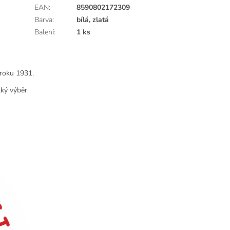
EAN
:
8590802172309
Barva
:
bílá, zlatá
Balení
:
1 ks
 roku 1931.
lký výběr