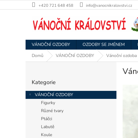
Přejít
+420 721 648 458
info@vanocnikralovstvi.cz
na
obsah
VÁNOČNÍ OZDOBY
OZDOBY SE JMÉNEM
Domů
VÁNOČNÍ OZDOBY
Vánoční ozdoba 
P
Váno
o
Přeskočit
s
Kategorie
kategorie
t
r
VÁNOČNÍ OZDOBY
a
Figurky
n
Různé tvary
n
í
Ptáčci
p
Labutě
a
Koule