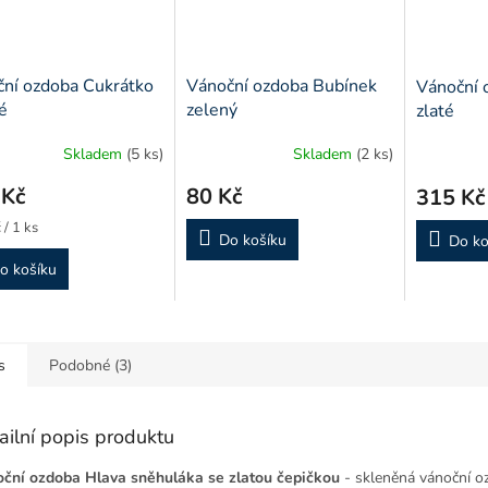
ní ozdoba Cukrátko
Vánoční ozdoba Bubínek
Vánoční 
é
zelený
zlaté
Skladem
(5 ks)
Skladem
(2 ks)
 Kč
80 Kč
315 Kč
 / 1 ks
Do košíku
Do ko
o košíku
s
Podobné (3)
ailní popis produktu
ční ozdoba Hlava sněhuláka se zlatou čepičkou
- skleněná vánoční o