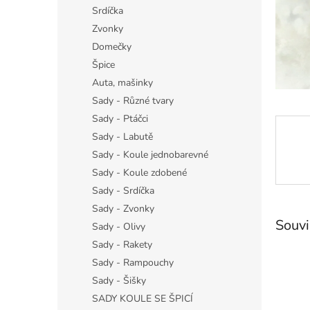
n
Srdíčka
e
Zvonky
l
Domečky
Špice
Auta, mašinky
Sady - Různé tvary
Sady - Ptáčci
Sady - Labutě
Sady - Koule jednobarevné
Sady - Koule zdobené
Sady - Srdíčka
Sady - Zvonky
Souvi
Sady - Olivy
Sady - Rakety
Sady - Rampouchy
Sady - Šišky
SADY KOULE SE ŠPICÍ