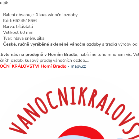
ulák.
Balení obsahuje:
1 kus
vánoční ozdoby
Kód: 66245186/6
Barva:
bílá/zlatá
Velikost 60 mm
Tvar: hlava sněhuláka
České, ručně vyráběné skleněné vánoční ozdoby
s tradicí výroby od
tivte nás na prodejně v Horním Bradle
, nabízíme toho mnohem víc. Ve
čních ozdob, kusový prodej vánočních ozdob,...
OČNÍ KRÁLOVSTVÍ Horní Bradlo
-
mapy.cz