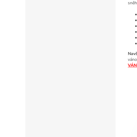
sněh
Navš
váno
VÁN