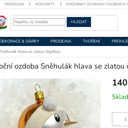
PRODEJNA
KONTAKTY
PODMÍNKY OCHRANY OSOBNÍCH 
HLEDAT
DEKORACE & DÁRKY
PRODEJNA
TVOŘENÍ
PROHLÍ
Sněhulák hlava se zlatou čepičkou
ční ozdoba Sněhulák hlava se zlatou 
140
Měrná
Skla
cena: