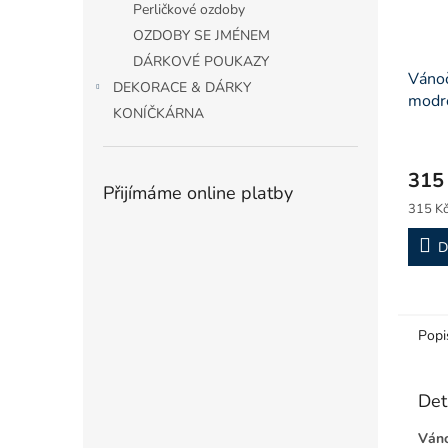
Perličkové ozdoby
OZDOBY SE JMÉNEM
DÁRKOVÉ POUKAZY
Vánoč
DEKORACE & DÁRKY
modr
KONÍČKÁRNA
315
Přijímáme online platby
Měrná
315 Kč
cena:
D
Popi
Det
Váno