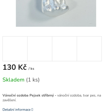
130 Kč
/ ks
Měrná
Skladem
(1 ks)
cena:
Vánoční ozdoba Pejsek stříbrný -
vánoční ozdoba, tvar pes, na
zavěšení.
Detailní informace