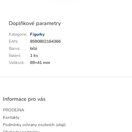
Doplňkové parametry
Kategorie
:
Figurky
EAN
:
8590802164366
Barva
:
bílá
Balení
:
1 ks
Velikost
:
69×41 mm
Z
á
p
a
Informace pro vás
t
PRODEJNA
í
Kontakty
Podmínky ochrany osobních údajů