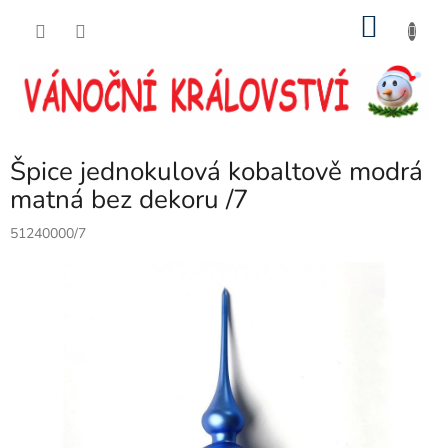
Přejít
NÁKU
na
obsah
KOŠÍK
Špice jednokulová kobaltově modrá
matná bez dekoru /7
51240000/7